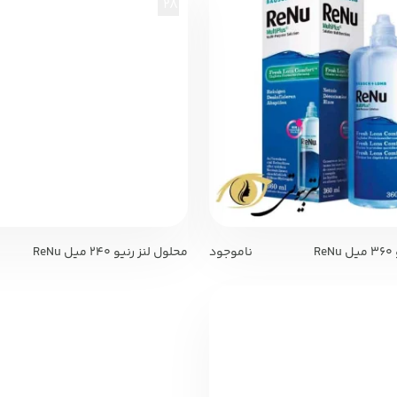
28%
R
ناموجود
محلول لنز رنیو 240 میل ReNu