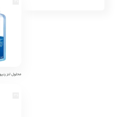
26%
محلول لنز رنیو 360 میل eNu
36%