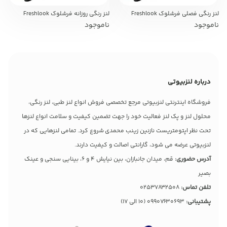
لنز رنگی فصلی فرشلوک Freshlook
لنز رنگی روزانه فرشلوک Freshlook
ناموجود
ناموجود
درباره لنزبیوتی
فروشگاه اینترنتی لنزبیوتی مرجع تخصصی فروش انواع لنز طبی، لنز رنگی،
محلول لنز و پک لنز فعالیت خود را جهت تضمین کیفیت و سلامت انواع لنزها
تحت نظر اپتومتریست نازنین زینب محمدی شروع کرد. تمامی لنزهایی که در
لنزبیوتی عرضه می شود، گارانتی اصالت و کیفیت دارند.
آدرس حضوری:
قم، میدان جانبازان، بین نیایش 4 و 6، بینایی سنجی و عینک
بصیر
تلفن تماس:
02537832508
پشتیبانی:
09907630693
(10 الی 17)