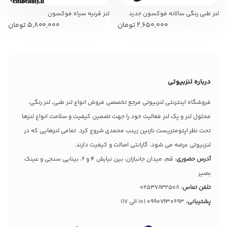
لنز طبی رنگی سالانه فوکسون جدید
لنز قرنیه سیاه فوکسون
FOXCON
2,650,000
تومان
5,800,000
تومان
درباره لنزبیوتی
فروشگاه اینترنتی لنزبیوتی مرجع تخصصی فروش انواع لنز طبی، لنز رنگی،
محلول لنز و پک لنز فعالیت خود را جهت تضمین کیفیت و سلامت انواع لنزها
تحت نظر اپتومتریست نازنین زینب محمدی شروع کرد. تمامی لنزهایی که در
لنزبیوتی عرضه می شود، گارانتی اصالت و کیفیت دارند.
آدرس حضوری:
قم، میدان جانبازان، بین نیایش 4 و 6، بینایی سنجی و عینک
بصیر
تلفن تماس:
02537832508
پشتیبانی:
09907630693
(10 الی 17)