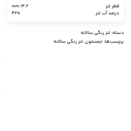
قطر لنز
14.2 mm
ل
درصد آب لنز
42%
ر
س
ج
ل
دسته:
لنز رنگی سالانه
ک
e
برچسب‌ها:
جمستون
,
لنز رنگی سالانه
y
ع