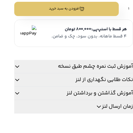
نز
افزودن به سبد خرید
نگی
الانه
مستون
هر قسط با اسنپ‌پی:
800,000 تومان
اکچری
لاسیک
4 قسط ماهانه، بدون سود، چک و ضامن.
Gemston
Luxur
دد
آموزش ثبت نمره چشم طبق نسخه
نکات طلایی نگهداری از لنز
آموزش گذاشتن و برداشتن لنز
زمان ارسال لنز