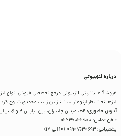
درباره لنزبیوتی
فروشگاه اینترنتی لنزبیوتی مرجع تخصصی فروش انواع لنز ط
لنزها تحت نظر اپتومتریست نازنین زینب محمدی شروع کرد. 
آدرس حضوری:
قم، میدان جانبازان، بین نیایش 4 و 6، بینایی سنجی و عینک بصیر
تلفن تماس:
02537832508
پشتیبانی:
09907630693
(10 الی 17)