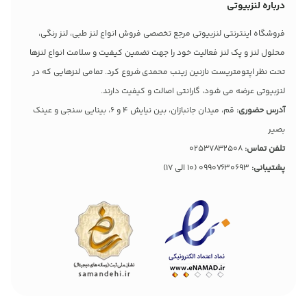
درباره لنزبیوتی
فروشگاه اینترنتی لنزبیوتی مرجع تخصصی فروش انواع لنز طبی، لنز رنگی،
محلول لنز و پک لنز فعالیت خود را جهت تضمین کیفیت و سلامت انواع لنزها
تحت نظر اپتومتریست نازنین زینب محمدی شروع کرد. تمامی لنزهایی که در
لنزبیوتی عرضه می شود، گارانتی اصالت و کیفیت دارند.
آدرس حضوری:
قم، میدان جانبازان، بین نیایش 4 و 6، بینایی سنجی و عینک
بصیر
تلفن تماس:
02537832508
پشتیبانی:
09907630693
(10 الی 17)