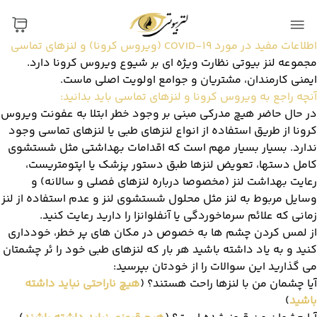
اطلاعات مفید در مورد COVID-19 (ویروس کرونا) و لنزهای تماسی
مجموعه لنز بیوتی نظارت ویژه ای بر شیوع ویروس کرونا دارد.
ایمنی کارمندان، مشتریان و جوامع اولویت اصلی ماست.
آنچه راجع به ویروس کرونا و لنزهای تماسی باید بدانید:
در حال حاضر هیچ مدرکی مبنی بر وجود خطر ابتلا به عفونت ویروس
کرونا از طریق استفاده از انواع لنزهای طبی یا لنزهای تماسی وجود
ندارد. بسیار بسیار مهم است که اقدامات بهداشتی مثل شستشوی
کامل دستها، تعویض لنزها طبق دستور پزشک یا اپتومتریست،
رعایت بهداشت لنز (مخصوصا درباره لنزهای فصلی و سالانه) و
وسایل مربوط به لنز مثل محلول شستشوی لنز و عدم استفاده از لنز
زمانی که علائم سرماخوردگی یا آنفلوانزا را دارید رعایت کنید.
از لمس کردن چشم ها به خصوص در مکان های پر خطر، خودداری
کنید و به یاد داشته باشید هر بار که لنزهای طبی خود را ئر چشمتان
می گذارید این سوالات را از خودتان بپرسید:
آیا چشمان من با لنزها راحت هستند؟ (
هیچ ناراحتی نباید داشته
باشید
)