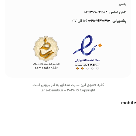
بصیر
تلفن تماس:
02537832508
پشتیبانی:
09907630693
(10 الی 17)
کليه حقوق اين سايت متعلق به لنز بیوتی است.
lens-beauty.ir - 2024 © Copyright