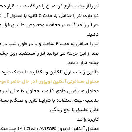
لنز را از چشم خارج کرده، آن را در کف دست قرار دهی
دو طرف لنز را حداقل به مدت 5 ثانیه با محلول آل کلین اویزور (AVIZOR) آبکشی نمائید.
هر لنز را جداگانه در محفظه مخصوص جا لنزی قرار داد
دهید.
لنز را حداقل به مدت 4 ساعت و یا در طول شب در محلول نگه دارید تا عفونت زدایی تکمیل شود.
بعد از این مرحله می توانید لنز را مستقیما روی چ
چشم قرار دهید.
جالنزی را با محلول آلکلین و بگذارید تا خشک شود.
محلول مسافرتی آلکلین اویزور: (در حال حاضر نامو
محلول مسافرتی حاوی 15 عدد محلول 10 میلی لیتر ALL CLEAN AVIZOR با جالنزی
مناسب جهت استفاده با شرایط کاری و هنگام مساف
قابل تطبیق با نوع زندگی
کاربرد راحت
محلول آلکلین اویزور (All Clean AVIZOR) چند منظوره مناسب برای تمامی لنزهای تماسی Soft است.