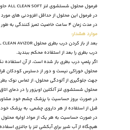
فرمول محلول شستشوی لنز ALL CLEAN SOFT حاوی (Poly Vinil Pirrolidone (PVP است که لغزندگی کاملی را برای لنزهای تماسی ایجاد می کند.
در فرمول این محلول از حداقل افزودنی های مورد نی
در مدت زمان 4 ساعت خاصیت تمیز کنندگی به طور کامل برای لنز ایجاد می شود.
موارد هشدار:
بعد از باز کردن درب بطری محلول ALL CLEAN AVIZOR ، محلول باقی مانده تا 90 روز قابل استفاده خواهد بود.
درب بطری را بعد از استفاده محکم ببندید.
اگر پلمپ درب بطری باز شده است، از آن استفاده نک
محلول خوراکی نیست و دور از دسترس کودکان قرار 
جهت جلوگیری از آلودگی محلول، از تماس نوک بطر
محلول شستشوی لنز آلکلین اویزور را در دمای اتاق 
در صورت بروز حساسیت با پزشک چشم خود مشاوره
قبل از استفاده از هر داروی چشمی، به پزشک خود ا
در صورت حساسیت به هر یک از مواد اولیه محلول او
هیچگاه از آب شیر برای آبکشی لنز یا جالنزی اسفاده 