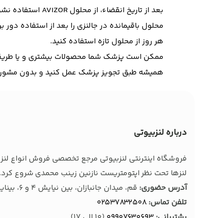
بعد از تاریخ انقضاء، از محلول AVIZOR استفاده نشود.
محلول باقیمانده در جالنزی را بعد از استفاده دور بر
هر روز از محلول تازه استفاده کنید.
ممکن است پزشک شما محصولات بیشتری و یا طریقه اس
همیشه طبق تجویز پزشک عمل کنید و بدون مشورت 
درباره لنزبیوتی
فروشگاه اینترنتی لنزبیوتی مرجع تخصصی فروش انواع لنز ط
لنزها تحت نظر اپتومتریست نازنین زینب محمدی شروع کرد. 
آدرس حضوری:
قم، میدان جانبازان، بین نیایش 4 و 6، بینایی سنجی و عینک بصیر
تلفن تماس:
02537832508
پشتیبانی:
09907630693
(10 الی 17)