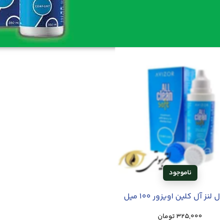
نز آل کلین اویزور 100 میل
325,000
تومان