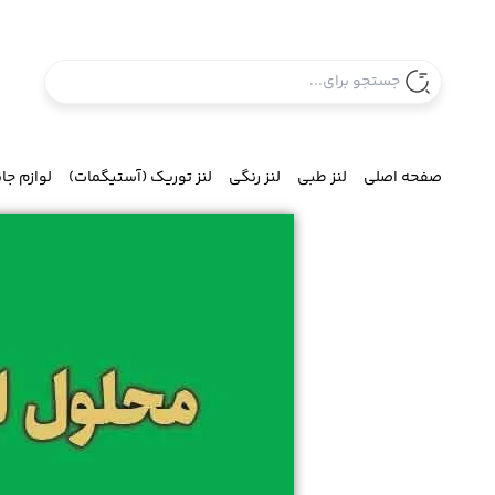
صفحه اصلی
لنز طبی
لنز رنگی
لنز توریک (آستیگمات)
لوازم جا