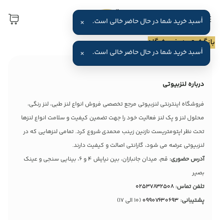
ℹ
سبد خرید شما در حال حاضر خالی است.
×
بازگشت به فروشگاه
ℹ
سبد خرید شما در حال حاضر خالی است.
×
درباره لنزبیوتی
فروشگاه اینترنتی لنزبیوتی مرجع تخصصی فروش انواع لنز طبی، لنز رنگی،
محلول لنز و پک لنز فعالیت خود را جهت تضمین کیفیت و سلامت انواع لنزها
تحت نظر اپتومتریست نازنین زینب محمدی شروع کرد. تمامی لنزهایی که در
لنزبیوتی عرضه می شود، گارانتی اصالت و کیفیت دارند.
آدرس حضوری:
قم، میدان جانبازان، بین نیایش 4 و 6، بینایی سنجی و عینک
بصیر
تلفن تماس:
02537832508
پشتیبانی:
09907630693
(10 الی 17)