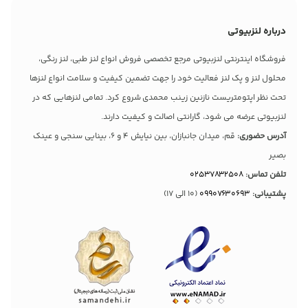
درباره لنزبیوتی
فروشگاه اینترنتی لنزبیوتی مرجع تخصصی فروش انواع لنز طبی، لنز رنگی،
محلول لنز و پک لنز فعالیت خود را جهت تضمین کیفیت و سلامت انواع لنزها
تحت نظر اپتومتریست نازنین زینب محمدی شروع کرد. تمامی لنزهایی که در
لنزبیوتی عرضه می شود، گارانتی اصالت و کیفیت دارند.
آدرس حضوری:
قم، میدان جانبازان، بین نیایش 4 و 6، بینایی سنجی و عینک
بصیر
تلفن تماس:
02537832508
پشتیبانی:
09907630693
(10 الی 17)